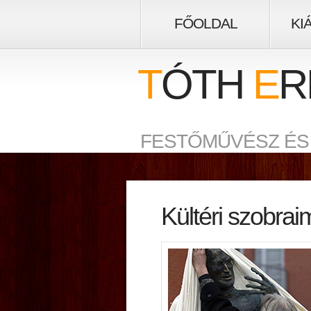
FŐOLDAL
KI
T
ÓTH
E
R
FESTŐMŰVÉSZ ÉS
Kültéri szobrai