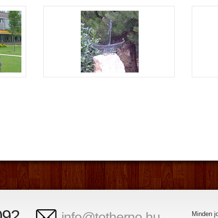
092
info@totherno.hu
Minden j