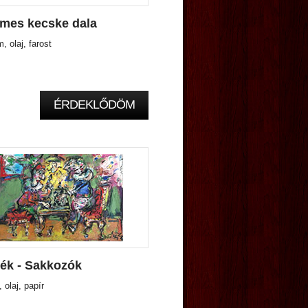
lmes kecske dala
 olaj, farost
ÉRDEKLŐDÖM
ték - Sakkozók
olaj, papír