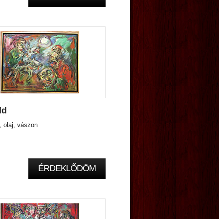
ld
 olaj, vászon
ÉRDEKLŐDÖM