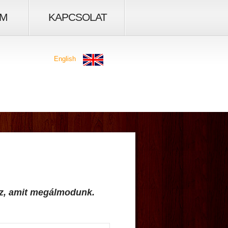
IM
KAPCSOLAT
English
az, amit megálmodunk.