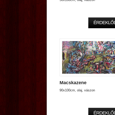
ÉRDEKLŐ
Macskazene
90x100cm, olaj, vászon
ÉRDEKLŐ