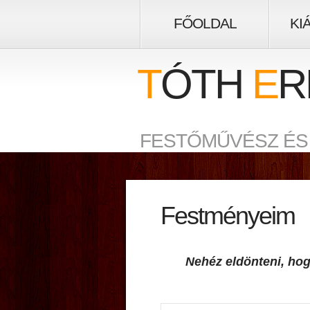
FŐOLDAL
KI
T
ÓTH
E
R
FESTŐMŰVÉSZ ÉS
Festményeim
 Nehéz eldönteni, h