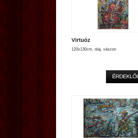
Virtuóz
120x130cm, olaj, vászon
ÉRDEKLŐ