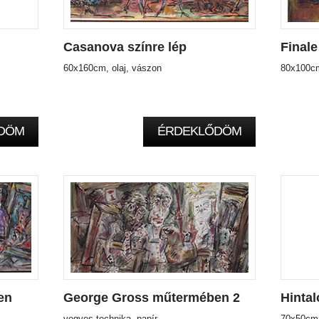
Casanova színre lép
Finale
60x160cm, olaj, vászon
80x100cm,
DÖM
ÉRDEKLŐDÖM
en
George Gross műtermében 2
Hinta
vegyes technika, papír
70x50cm, 