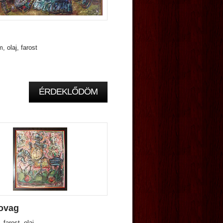
 olaj, farost
ÉRDEKLŐDÖM
lovag
farost, olaj