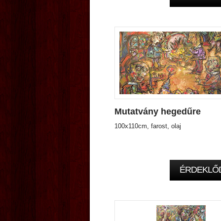
Mutatvány hegedűre
100x110cm, farost, olaj
ÉRDEKLŐ