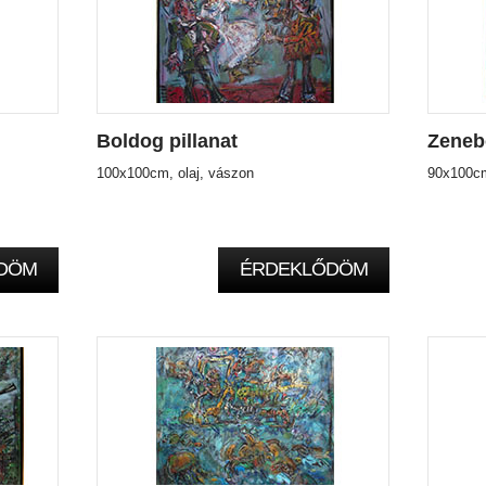
Boldog pillanat
Zeneb
100x100cm, olaj, vászon
90x100cm
DÖM
ÉRDEKLŐDÖM