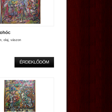
ohóc
, olaj, vászon
ÉRDEKLŐDÖM