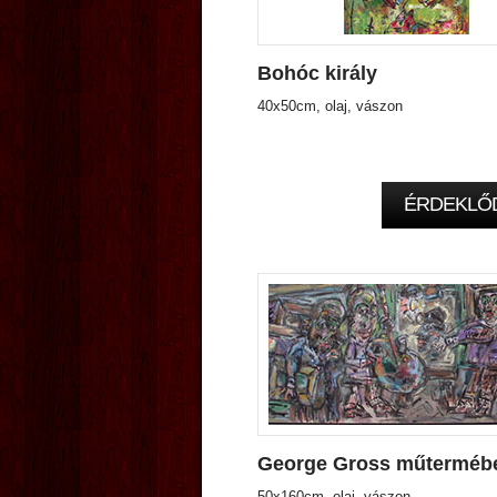
Bohóc király
40x50cm, olaj, vászon
ÉRDEKLŐ
George Gross műterméb
50x160cm, olaj, vászon