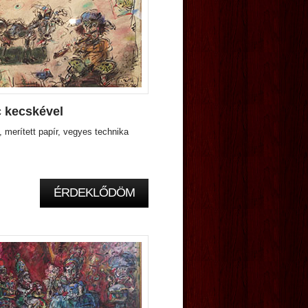
 kecskével
 merített papír, vegyes technika
ÉRDEKLŐDÖM