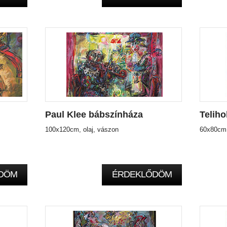
Paul Klee bábszínháza
Teliho
100x120cm, olaj, vászon
60x80cm,
DÖM
ÉRDEKLŐDÖM