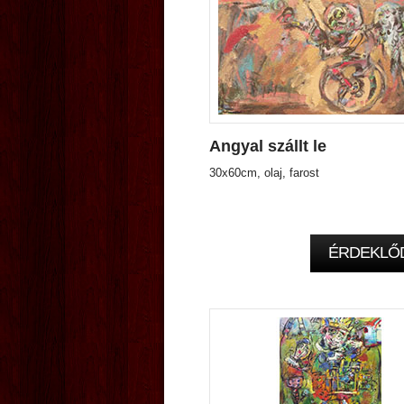
Angyal szállt le
30x60cm, olaj, farost
ÉRDEKLŐ