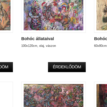
Bohóc állataival
Bohóc
100x120cm, olaj, vászon
60x80cm,
DÖM
ÉRDEKLŐDÖM