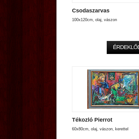
Csodaszarvas
100x120cm, olaj, vászon
ÉRDEKLŐ
Tékozló Pierrot
60x80cm, olaj, vászon, kerettel