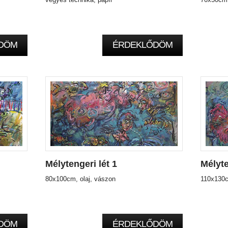
DÖM
ÉRDEKLŐDÖM
Mélytengeri lét 1
Mélyte
80x100cm, olaj, vászon
110x130c
DÖM
ÉRDEKLŐDÖM