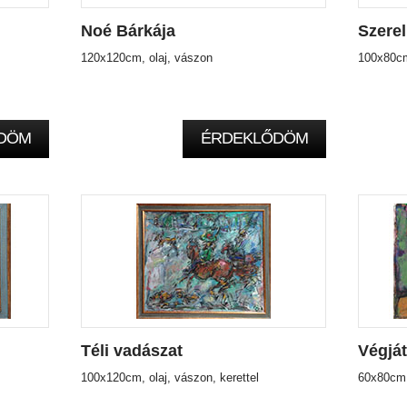
Noé Bárkája
Szere
120x120cm, olaj, vászon
100x80cm,
DÖM
ÉRDEKLŐDÖM
Téli vadászat
Végjá
100x120cm, olaj, vászon, kerettel
60x80cm, 