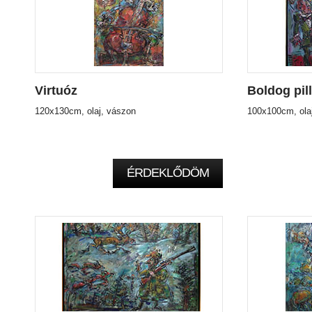
Virtuóz
Boldog pil
120x130cm, olaj, vászon
100x100cm, ola
ÉRDEKLŐDÖM