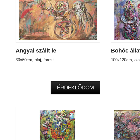
Angyal szállt le
Bohóc álla
30x60cm, olaj, farost
100x120cm, ola
ÉRDEKLŐDÖM