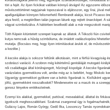
korlátoltságukat jeleníti meg; egyikőjük szűklátókörűségét, rövidlátását 
töri a fejét. Az ilyen fickókat valóban könnyű átvágni! Az egyszerre idősz
művészettörténet nagyjainak toposzaival is eljátsszon, egy lírai, jóval 
apafigurájában könnyen felismerhető Rembrandt alakja, kicsit Picasso ör
atya festő, a megtérőben talán jogosan látunk egy rejtett önarcképet. A sá
vágyat szimbolizálva. A háttérben leselkedő alak a már megszokott manip
Tóth Képein kitüntetett szerepet kapnak az állatok. A Tékozló fiún csivitelő
kutya nemcsak a hűség szimbóluma, de imádott vadászkopóira hihetetlenül
mutatja. (Bocsáss meg, hogy ilyen intimitásokat árulok el, de művészetér
a kezébe.)
A kecske alakja is sokszor feltűnik alkotásain, mint a férfiúi kivagyiság 
szobrászi variáció. A szobron még kétértelmű genitáliáját mutogató királ
női családtagjai által körülrajongott, hőzöngő kispolgár. A kecske figurána
varázslatos gyermekkora volt, amibe még az is belefért, hogy Miskolc kert
Ugyanígy gyermekkori gyökere van a bohóc figurának is. Kisfiúként ugya
jófiú, gyermekként rosszalkodott? Mindenesetre ez a maszk és a szereppel
gonosz lényekre emlékeztetnek.
Ezernyi kis alakkal, gyermekkel, puttóval, mesealakkal, állattal és firk
igyekszik meghosszabbítani. Szakmai zsargonnal úgy is fogalmazhatnék
Gulácsy Lajos, Román György, Gedő Ilka, Lossonczy Tamás nyomdokain, 