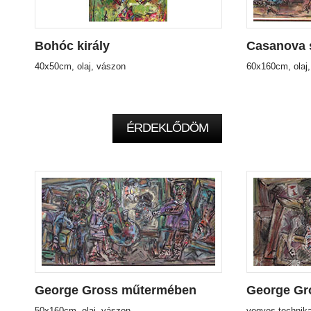
Bohóc király
Casanova s
40x50cm, olaj, vászon
60x160cm, olaj
ÉRDEKLŐDÖM
George Gross műtermében
George Gr
50x160cm, olaj, vászon
vegyes technika