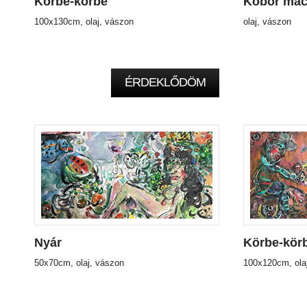
Körbe-körbe
Kóbor mac
100x130cm, olaj, vászon
olaj, vászon
ÉRDEKLŐDÖM
Nyár
Körbe-kör
50x70cm, olaj, vászon
100x120cm, ola