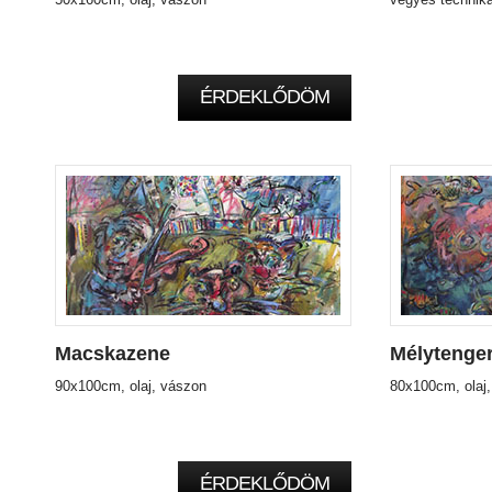
ÉRDEKLŐDÖM
Macskazene
Mélytengeri
90x100cm, olaj, vászon
80x100cm, olaj
ÉRDEKLŐDÖM