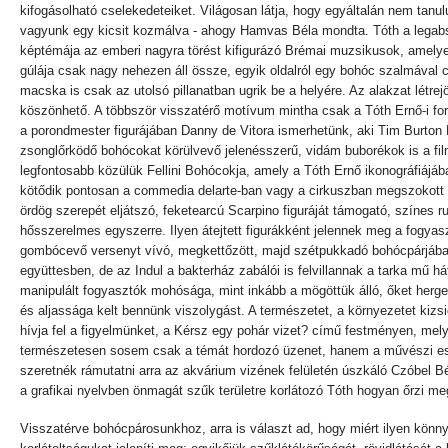
kifogásolható cselekedeteiket. Világosan látja, hogy egyáltalán nem ta
vagyunk egy kicsit kozmálva - ahogy Hamvas Béla mondta. Tóth a legabszu
képtémája az emberi nagyra törést kifigurázó Brémai muzsikusok, amelyet
gúlája csak nagy nehezen áll össze, egyik oldalról egy bohóc szalmával c
macska is csak az utolsó pillanatban ugrik be a helyére. Az alakzat lét
köszönhető. A többször visszatérő motívum mintha csak a Tóth Ernő-i form
a porondmester figurájában Danny de Vitora ismerhetünk, aki Tim Burton Bi
zsonglőrködő bohócokat körülvevő jelenésszerű, vidám buborékok is a fi
legfontosabb közülük Fellini Bohócokja, amely a Tóth Ernő ikonográfiájáb
kötődik pontosan a commedia delarte-ban vagy a cirkuszban megszokott t
ördög szerepét eljátszó, feketearcú Scarpino figuráját támogató, színes 
hősszerelmes egyszerre. Ilyen átejtett figurákként jelennek meg a fogyas
gombócevő versenyt vívó, megkettőzött, majd szétpukkadó bohócpárjáb
együttesben, de az Indul a bakterház zabálói is felvillannak a tarka mű há
manipulált fogyasztók mohósága, mint inkább a mögöttük álló, őket herge
és aljassága kelt bennünk viszolygást. A természetet, a környezetet ki
hívja fel a figyelmünket, a Kérsz egy pohár vizet? című festményen, mel
természetesen sosem csak a témát hordozó üzenet, hanem a művészi eszkö
szeretnék rámutatni arra az akvárium vizének felületén úszkáló Czóbel Bél
a grafikai nyelvben önmagát szűk területre korlátozó Tóth hogyan őrzi me
Visszatérve bohócpárosunkhoz, arra is választ ad, hogy miért ilyen kön