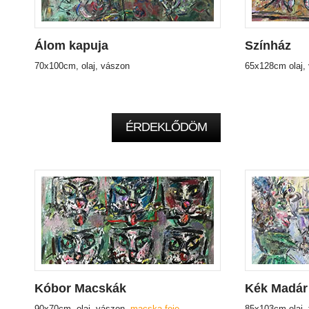
Álom kapuja
Színház
70x100cm, olaj, vászon
65x128cm olaj,
ÉRDEKLŐDÖM
Kóbor Macskák
Kék Madár
90x70cm, olaj, vászon,
macska feje
85x103cm olaj, 