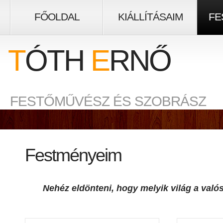
FŐOLDAL
KIÁLLÍTÁSAIM
FE
T
ÓTH
E
RNŐ
FESTŐMŰVÉSZ ÉS SZOBRÁSZ
Festményeim
 Nehéz eldönteni, hogy melyik világ a val