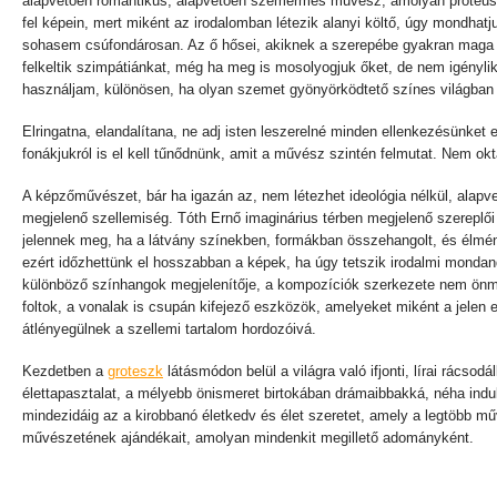
alapvetően romantikus, alapvetően szemérmes művész, amolyan próteuszi 
fel képein, mert miként az irodalomban létezik alanyi költő, úgy mondhatjuk
sohasem csúfondárosan. Az ő hősei, akiknek a szerepébe gyakran maga
felkeltik szimpátiánkat, még ha meg is mosolyogjuk őket, de nem igényli
használjam, különösen, ha olyan szemet gyönyörködtető színes világban
Elringatna, elandalítana, ne adj isten leszerelné minden ellenkezésünket
fonákjukról is el kell tűnődnünk, amit a művész szintén felmutat. Nem okt
A képzőművészet, bár ha igazán az, nem létezhet ideológia nélkül, ala
megjelenő szellemiség. Tóth Ernő imaginárius térben megjelenő szereplői
jelennek meg, ha a látvány színekben, formákban összehangolt, és élmén
ezért időzhettünk el hosszabban a képek, ha úgy tetszik irodalmi mond
különböző színhangok megjelenítője, a kompozíciók szerkezete nem önma
foltok, a vonalak is csupán kifejező eszközök, amelyeket miként a jele
átlényegülnek a szellemi tartalom hordozóivá.
Kezdetben a
groteszk
látásmódon belül a világra való ifjonti, lírai rácso
élettapasztalat, a mélyebb önismeret birtokában drámaibbakká, néha in
mindezidáig az a kirobbanó életkedv és élet szeretet, amely a legtöbb mű
művészetének ajándékait, amolyan mindenkit megillető adományként.