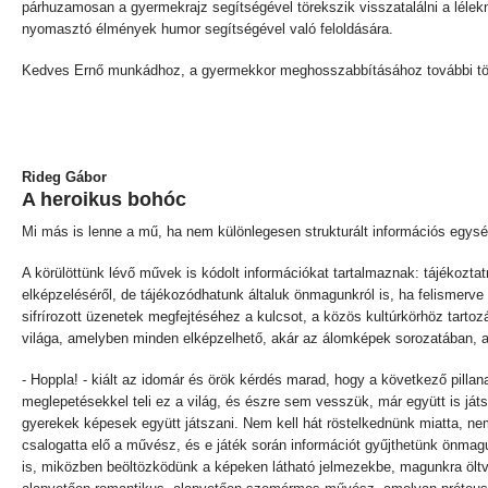
párhuzamosan a gyermekrajz segítségével törekszik visszatalálni a lélekn
nyomasztó élmények humor segítségével való feloldására.
Kedves Ernő munkádhoz, a gyermekkor meghosszabbításához további töre
Rideg Gábor
A heroikus bohóc
Mi más is lenne a mű, ha nem különlegesen strukturált információs egység.
A körülöttünk lévő művek is kódolt információkat tartalmaznak: tájékoztatn
elképzeléséről, de tájékozódhatunk általuk önmagunkról is, ha felismerv
sifrírozott üzenetek megfejtéséhez a kulcsot, a közös kultúrkörhöz tartoz
világa, amelyben minden elképzelhető, akár az álomképek sorozatában, ah
- Hoppla! - kiált az idomár és örök kérdés marad, hogy a következő pill
meglepetésekkel teli ez a világ, és észre sem vesszük, már együtt is j
gyerekek képesek együtt játszani. Nem kell hát röstelkednünk miatta, ne
csalogatta elő a művész, és e játék során információt gyűjthetünk önmagun
is, miközben beöltözködünk a képeken látható jelmezekbe, magunkra öltve