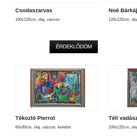
Csodaszarvas
Noé Bárká
100x120cm, olaj, vászon
120x120cm, ola
ÉRDEKLŐDÖM
Tékozló Pierrot
Téli vadás
60x80cm, olaj, vászon, kerettel
100x120cm, olaj