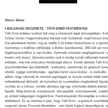
Sturcz János
A BALGASÁG DICSÉRETE - TÓTH ERNŐ FESTMÉNYEK
Tóth Ernő érdekes kunkort tett meg a művészeti ágak dzsungelében. A ké
Szőnyi István-i hagyományokat folytató Iván Szilárdnál, majd hosszú évek
lírai jeleneteket festett, míg az utóbbi 5-10 évben festményein is a rajznál
festménye, a kiállítás indítóképe, a Bohóc kaméleonnal, 1991-ből azt mu
fogalmazásmódhoz is van érzéke. Gyermeki stílusban megfogalmazott, m
kreatív erőt áraszt, látomásszerűen nyúl a mindig színét változtató kamé
erőteljes, már-már erőszakos festőiségét idézve. Ennek ellenére Tóth Ern
posztmodernben újra felértékelt - karikatúra, narratívitás és groteszk hum
vibráló, izgága személyisége - egyfajta horror vacui érzése - is motiválta
abban, hogy vásznait és merített papírlapjait az összes emberi hibát mé
erőbedobással elkövető, de humorban és szeretetben megfürdetett figurá
színház és a cirkusz, minden alkotása egy-egy commedia delarte jelene
figurák, főleg bohócok, krampuszok, don-quijoték, münchausenek, széphöl
az emberi balgaságot megjelenítve. Festményeinek főszereplője a csíkos r
feltételezni. Ez az önirónia is jelzi, hogy Tóth Ernő - a groteszk szem
megvető James Ensorral ellentétben - nem bánik kajánul ábrázoltjaival, nem