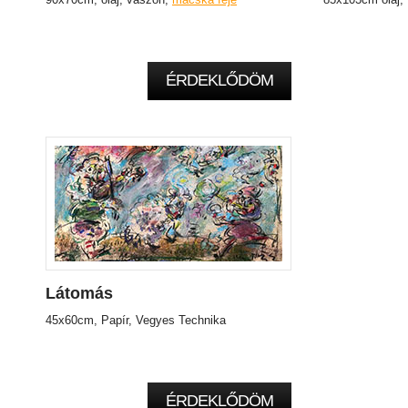
ÉRDEKLŐDÖM
Látomás
45x60cm, Papír, Vegyes Technika
ÉRDEKLŐDÖM