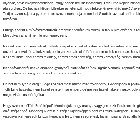
olyanok, amik elképzelhetetlenek - vagy annak hittünk mostanáig. Tóth Ernő képein minde
abszurditás. De hátha a kiégett körtékre az jellemző, hogy fekete fénnyel világítnak? A gye
Tudjuk, azért rajzol a gyerek, mert szóval nem tudja elmondani S tudjuk, az találta föl a 
tolmácsa.
Ortega szerint a művészi metaforák eredetileg fedőnevek voltak, a tabuk kifejezésére szo
Most olyanra, amit nem lehet megnevezni.
Nézzék meg a színes vibráló, villódzó képeket közelről, aztán távolról összehúzott szemme
egyedi, a helyek és a helyzetek pedig abszurdak: első látásra nem tudjuk pontosan, hogy k
a szemünkbe, ahol semmi tekintély, semmi emelkedettség, semmi komolyság, semmi harm
Kissé távolabbról nézve azonban gyönyörű, életvidám színek, ugráló vonalak, röpködő folt
szimmetriákban vagy természetes aszimmetriákban.
De hát nem ilyen a világ? Hogy közelről mást mutat, mint távolabbról. Gondoljanak a politik
Tóth Ernő látszólag nem tisztel se istent, se embert, de mélyen tiszteli, akiket mások bol
mégis vidám csepűrágókat.
Hogy szépek-e Tóth Ernő képei? Mondhatjuk, hogy csúnya vagy groteszk lábak, orrok, göcs
való szépséggé. Mondhatjuk azt is a szép tulajdonképpen nem esztétikai kategória. Tulaj
viszonyunkat fejezzük ki. Egy képet a jó festő nem szépre fest, hanem igazra. Szép attól l