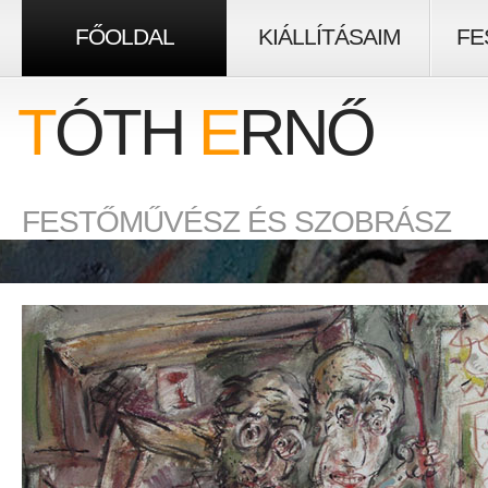
FŐOLDAL
KIÁLLÍTÁSAIM
FE
T
ÓTH
E
RNŐ
FESTŐMŰVÉSZ ÉS SZOBRÁSZ