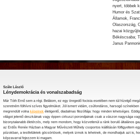
nyert, többek k
Humor és Szatí
Államok, Franc
Olaszország, 
hazai közgyűj
Békéscsaba; T
Janus Pannoni
Szále László
Lénydemokrácia és vonalszabadság
Már Tóth Ernő sem a régi. Belátom, ez egy öregedő focista esetében nem túl hízelgő megáll
szeretném fölhívni szíves figyelmüket. Jól ismert vidám, csúfondáros, harsogó színekben 
megrendült volna
képeinek
életigenlő, diadalmas filozófiája: hogy minden lehetséges. Eddig 
világot jelentő deszkáinak vagy éppen cirkuszi porondjainak csak a vászon nagysága vag
bizonytalanabb életérzés, mely nem mondom, hogy közvetlenül a ránk boruló általános ga
az Erdős Renée Házban a Magyar Művészeti Műhely csoportos kiállításán fölfigyeltem egy
pózokban, a testfelületek göcsörtösek, melyek izmok is lehetnek, de mondhatjuk azt is,
képzavarral fejezzem ki magam.