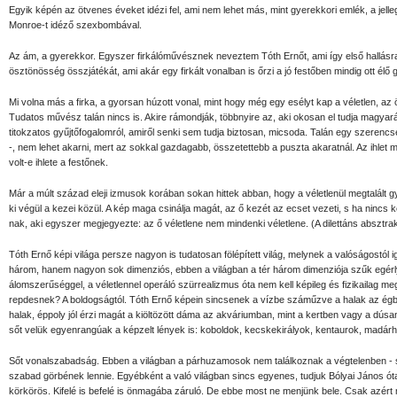
Egyik képén az ötvenes éveket idézi fel, ami nem lehet más, mint gyerekkori emlék, a jelle
Monroe-t idéző szexbombával.
Az ám, a gyerekkor. Egyszer firkálóművésznek neveztem Tóth Ernőt, ami így első hallásra 
ösztönösség összjátékát, ami akár egy firkált vonalban is őrzi a jó festőben mindig ott élő
Mi volna más a firka, a gyorsan húzott vonal, mint hogy még egy esélyt kap a véletlen, az
Tudatos művész talán nincs is. Akire rámondják, többnyire az, aki okosan el tudja magyaráz
titokzatos gyűjtőfogalomról, amiről senki sem tudja biztosan, micsoda. Talán egy szerencs
-, nem lehet akarni, mert az sokkal gazdagabb, összetettebb a puszta akaratnál. Az ihle
volt-e ihlete a festőnek.
Már a múlt század eleji izmusok korában sokan hittek abban, hogy a véletlenül megtalált g
ki végül a kezei közül. A kép maga csinálja magát, az ő kezét az ecset vezeti, s ha ninc
nak, aki egyszer megjegyezte: az ő véletlene nem mindenki véletlene. (A dilettáns absztrak
Tóth Ernő képi világa persze nagyon is tudatosan fölépített világ, melynek a valóságostól i
három, hanem nagyon sok dimenziós, ebben a világban a tér három dimenziója szűk egérlyuk
álomszerűséggel, a véletlennel operáló szürrealizmus óta nem kell képileg és fizikailag m
repdesnek? A boldogságtól. Tóth Ernő képein sincsenek a vízbe száműzve a halak az égb
halak, éppoly jól érzi magát a kiöltözött dáma az akváriumban, mint a kertben vagy a dúsan
sőt velük egyenrangúak a képzelt lények is: koboldok, kecskekirályok, kentaurok, madár
Sőt vonalszabadság. Ebben a világban a párhuzamosok nem találkoznak a végtelenben - 
szabad görbének lennie. Egyébként a való világban sincs egyenes, tudjuk Bólyai János óta, 
körkörös. Kifelé is befelé is önmagába záruló. De ebbe most ne menjünk bele. Csak azért