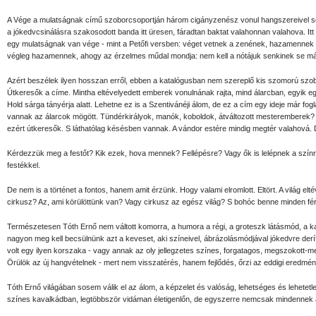
A Vége a mulatságnak című szoborcsoportján három cigányzenész vonul hangszereivel söt
a jókedvcsinálásra szakosodott banda itt üresen, fáradtan baktat valahonnan valahova. I
egy mulatságnak van vége - mint a Petőfi versben: véget vetnek a zenének, hazamennek
végleg hazamennek, ahogy az érzelmes műdal mondja: nem kell a nótájuk senkinek se má
Azért beszélek ilyen hosszan erről, ebben a katalógusban nem szereplő kis szomorú szoborr
Útkeresők a címe. Mintha eltévelyedett emberek vonulnának rajta, mind álarcban, egyik e
Hold sárga tányérja alatt. Lehetne ez is a Szentivánéji álom, de ez a cím egy ideje már fog
vannak az álarcok mögött. Tündérkirályok, manók, koboldok, átváltozott mesteremberek? Az
ezért útkeresők. S láthatólag késésben vannak. A vándor estére mindig megtér valahová. 
Kérdezzük meg a festőt? Kik ezek, hova mennek? Fellépésre? Vagy ők is lelépnek a szín
festékkel.
De nem is a történet a fontos, hanem amit érzünk. Hogy valami elromlott. Eltört. A világ el
cirkusz? Az, ami körülöttünk van? Vagy cirkusz az egész világ? S bohóc benne minden fér
Természetesen Tóth Ernő nem váltott komorra, a humora a régi, a groteszk látásmód, a kari
nagyon meg kell becsülnünk azt a keveset, aki színeivel, ábrázolásmódjával jókedvre derí
volt egy ilyen korszaka - vagy annak az oly jellegzetes színes, forgatagos, megszokott-m
Örülök az új hangvételnek - mert nem visszatérés, hanem fejlődés, őrzi az eddigi eredmén
Tóth Ernő világában sosem válik el az álom, a képzelet és valóság, lehetséges és lehetetl
színes kavalkádban, legtöbbször vidáman életigenlőn, de egyszerre nemcsak mindennek a 